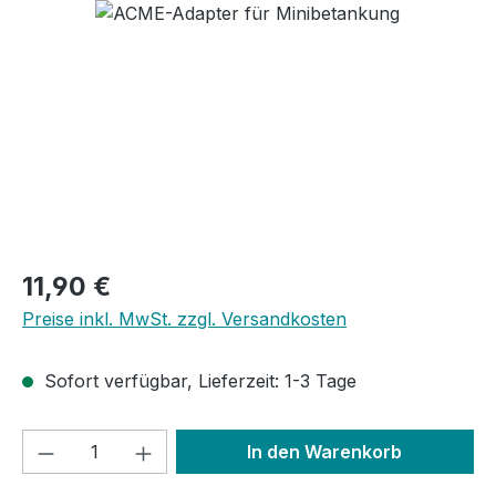
Bildergalerie überspringen
Regulärer Preis:
11,90 €
Preise inkl. MwSt. zzgl. Versandkosten
Sofort verfügbar, Lieferzeit: 1-3 Tage
Produkt Anzahl: Gib den gewünschten We
In den Warenkorb