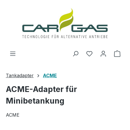
Zum Hauptinhalt springen
Du hast 0 Produ
Ware
Tankadapter
ACME
ACME-Adapter für
Minibetankung
ACME