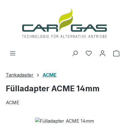
Zum Hauptinhalt springen
Du hast 0 Produ
Ware
Tankadapter
ACME
Fülladapter ACME 14mm
ACME
Bildergalerie überspringen