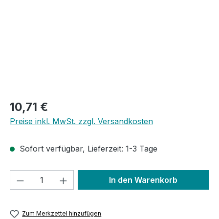
Regulärer Preis:
10,71 €
Preise inkl. MwSt. zzgl. Versandkosten
Sofort verfügbar, Lieferzeit: 1-3 Tage
Produkt Anzahl: Gib den gewünschten We
In den Warenkorb
Zum Merkzettel hinzufügen