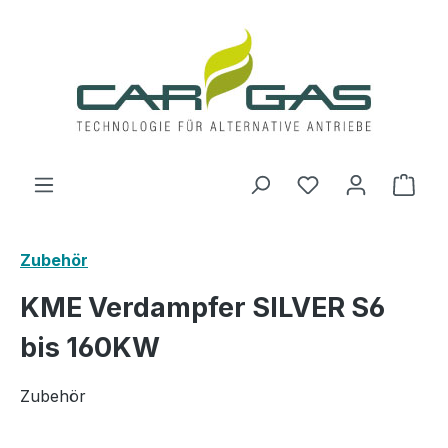
Zum Hauptinhalt springen
Du hast 0 Produ
Ware
Zubehör
KME Verdampfer SILVER S6
bis 160KW
Zubehör