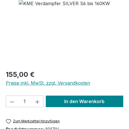
Bildergalerie überspringen
Regulärer Preis:
155,00 €
Preise inkl. MwSt. zzgl. Versandkosten
Produkt Anzahl: Gib den gewünschten We
In den Warenkorb
Zum Merkzettel hinzufügen