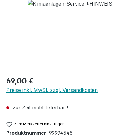
Bildergalerie überspringen
Regulärer Preis:
69,00 €
Preise inkl. MwSt. zzgl. Versandkosten
zur Zeit nicht lieferbar !
Zum Merkzettel hinzufügen
Produktnummer:
99994545