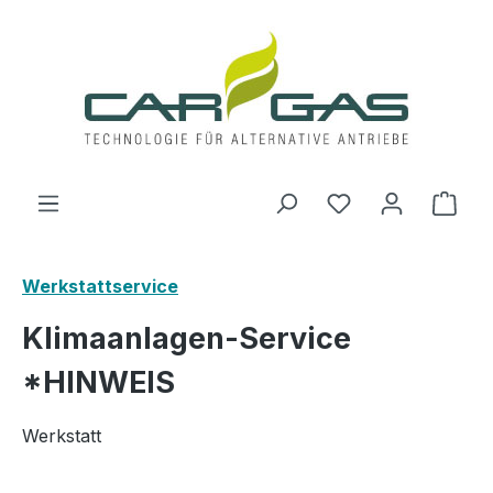
Zum Hauptinhalt springen
Du hast 0 Produ
Ware
Werkstattservice
Klimaanlagen-Service
*HINWEIS
Werkstatt