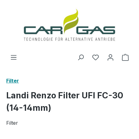
Zum Hauptinhalt springen
Du hast 0 Produ
Ware
Filter
Landi Renzo Filter UFI FC-30
(14-14mm)
Filter