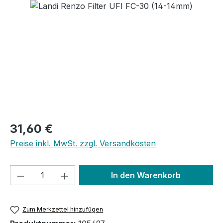
Bildergalerie überspringen
Regulärer Preis:
31,60 €
Preise inkl. MwSt. zzgl. Versandkosten
Produkt Anzahl: Gib den gewünschten We
In den Warenkorb
Zum Merkzettel hinzufügen