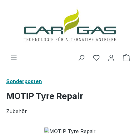
Zum Hauptinhalt springen
Du hast 0 Produ
Ware
Sonderposten
MOTIP Tyre Repair
Zubehör
Bildergalerie überspringen