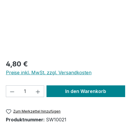
Regulärer Preis:
4,80 €
Preise inkl. MwSt. zzgl. Versandkosten
Produkt Anzahl: Gib den gewünschten We
In den Warenkorb
Zum Merkzettel hinzufügen
Produktnummer:
SW10021