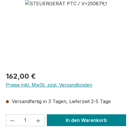
Bildergalerie überspringen
Regulärer Preis:
162,00 €
Preise inkl. MwSt. zzgl. Versandkosten
Versandfertig in 3 Tagen, Lieferzeit 2-5 Tage
Produkt Anzahl: Gib den gewünschten We
In den Warenkorb