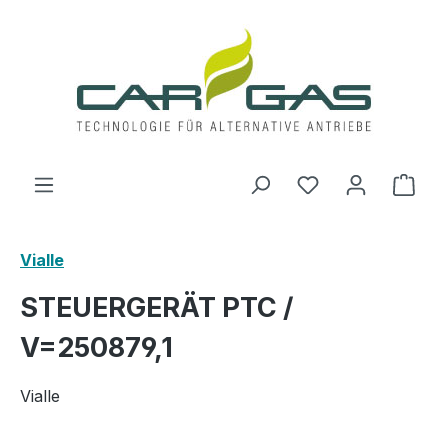
Zum Hauptinhalt springen
Du hast 0 Produ
Ware
Vialle
STEUERGERÄT PTC /
V=250879,1
Vialle